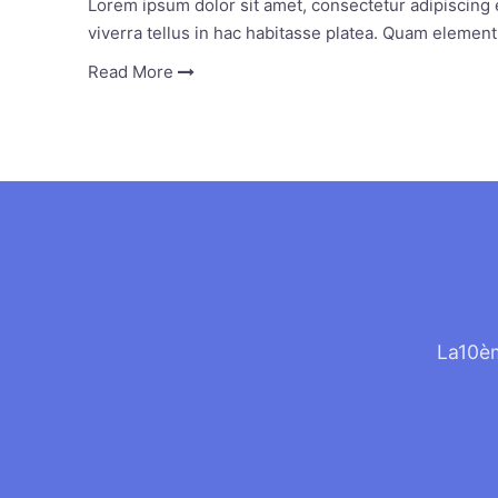
Lorem ipsum dolor sit amet, consectetur adipiscing e
viverra tellus in hac habitasse platea. Quam eleme
Read More
La10èm