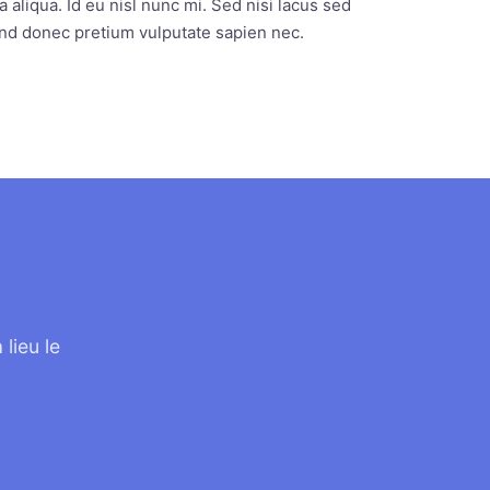
aliqua. Id eu nisl nunc mi. Sed nisi lacus sed
end donec pretium vulputate sapien nec.
lieu le