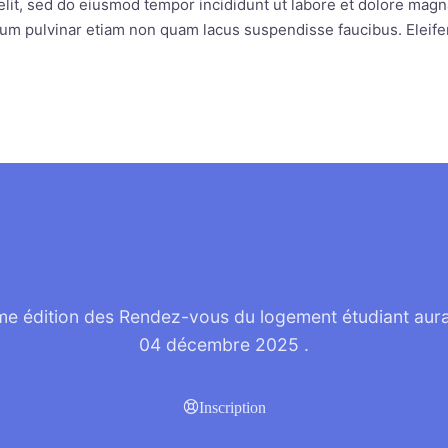
lit, sed do eiusmod tempor incididunt ut labore et dolore magna 
ntum pulvinar etiam non quam lacus suspendisse faucibus. Eleif
e édition des Rendez-vous du logement étudiant aura 
04 décembre 2025
.
Inscription