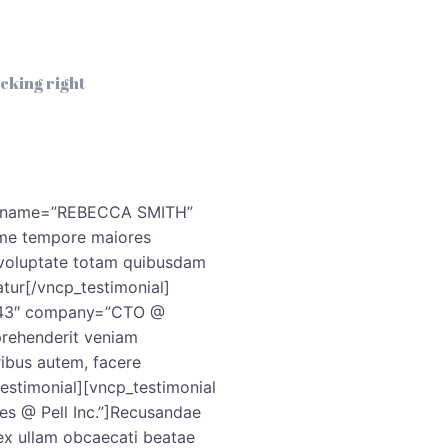
cking right
al name=”REBECCA SMITH”
me tempore maiores
 voluptate totam quibusdam
tur[/vncp_testimonial]
843″ company=”CTO @
eprehenderit veniam
ibus autem, facere
estimonial][vncp_testimonial
 @ Pell Inc.”]Recusandae
ex ullam obcaecati beatae