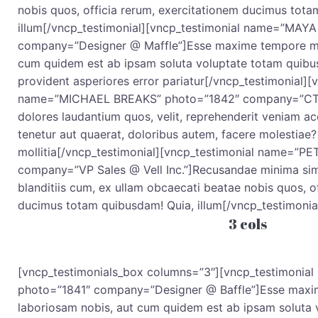
nobis quos, officia rerum, exercitationem ducimus tot
illum[/vncp_testimonial][vncp_testimonial name=”MA
company=”Designer @ Maffle”]Esse maxime tempore ma
cum quidem est ab ipsam soluta voluptate totam quib
provident asperiores error pariatur[/vncp_testimonial][
name=”MICHAEL BREAKS” photo=”1842″ company=”CTO 
dolores laudantium quos, velit, reprehenderit veniam 
tenetur aut quaerat, doloribus autem, facere molestiae
mollitia[/vncp_testimonial][vncp_testimonial name=”
company=”VP Sales @ Vell Inc.”]Recusandae minima sim
blanditiis cum, ex ullam obcaecati beatae nobis quos, o
ducimus totam quibusdam! Quia, illum[/vncp_testimonia
3 cols
[vncp_testimonials_box columns=”3″][vncp_testimoni
photo=”1841″ company=”Designer @ Baffle”]Esse maxi
laboriosam nobis, aut cum quidem est ab ipsam soluta