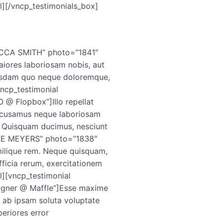
l][/vncp_testimonials_box]
ECCA SMITH” photo=”1841″
ores laboriosam nobis, aut
usdam quo neque doloremque,
vncp_testimonial
 Flopbox”]Illo repellat
accusamus neque laboriosam
? Quisquam ducimus, nesciunt
MIKE MEYERS” photo=”1838″
ilique rem. Neque quisquam,
fficia rerum, exercitationem
l][vncp_testimonial
ner @ Maffle”]Esse maxime
 ab ipsam soluta voluptate
eriores error