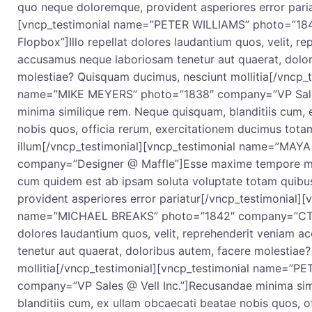
quo neque doloremque, provident asperiores error paria
[vncp_testimonial name=”PETER WILLIAMS” photo=”1
Flopbox”]Illo repellat dolores laudantium quos, velit, r
accusamus neque laboriosam tenetur aut quaerat, dolor
molestiae? Quisquam ducimus, nesciunt mollitia[/vncp_t
name=”MIKE MEYERS” photo=”1838″ company=”VP Sales
minima similique rem. Neque quisquam, blanditiis cum, 
nobis quos, officia rerum, exercitationem ducimus tot
illum[/vncp_testimonial][vncp_testimonial name=”MA
company=”Designer @ Maffle”]Esse maxime tempore ma
cum quidem est ab ipsam soluta voluptate totam quib
provident asperiores error pariatur[/vncp_testimonial][
name=”MICHAEL BREAKS” photo=”1842″ company=”CTO 
dolores laudantium quos, velit, reprehenderit veniam 
tenetur aut quaerat, doloribus autem, facere molestiae
mollitia[/vncp_testimonial][vncp_testimonial name=”
company=”VP Sales @ Vell Inc.”]Recusandae minima sim
blanditiis cum, ex ullam obcaecati beatae nobis quos, o