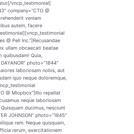
tur[/vncp_testimonial]
843″ company=”CTO @
eprehenderit veniam
ibus autem, facere
estimonial][vncp_testimonial
 @ Pell Inc.”]Recusandae
ex ullam obcaecati beatae
am quibusdam! Quia,
YA DAYANOR” photo=”1844″
iores laboriosam nobis, aut
usdam quo neque doloremque,
vncp_testimonial
@ Mlopbox”]Illo repellat
accusamus neque laboriosam
? Quisquam ducimus, nesciunt
PETER JOHNSON” photo=”1845″
ilique rem. Neque quisquam,
fficia rerum, exercitationem