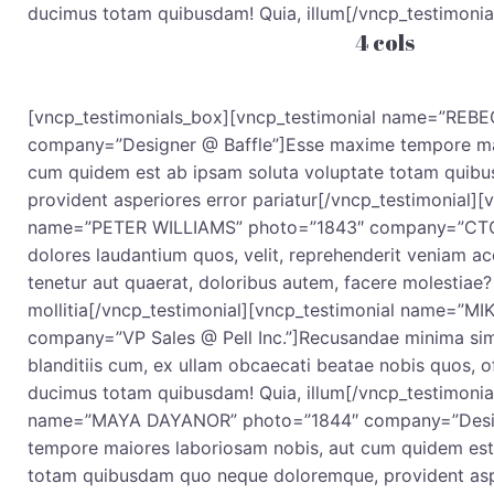
ducimus totam quibusdam! Quia, illum[/vncp_testimonia
4 cols
[vncp_testimonials_box][vncp_testimonial name=”REB
company=”Designer @ Baffle”]Esse maxime tempore mai
cum quidem est ab ipsam soluta voluptate totam quib
provident asperiores error pariatur[/vncp_testimonial][
name=”PETER WILLIAMS” photo=”1843″ company=”CTO @
dolores laudantium quos, velit, reprehenderit veniam 
tenetur aut quaerat, doloribus autem, facere molestiae
mollitia[/vncp_testimonial][vncp_testimonial name=”
company=”VP Sales @ Pell Inc.”]Recusandae minima sim
blanditiis cum, ex ullam obcaecati beatae nobis quos, o
ducimus totam quibusdam! Quia, illum[/vncp_testimonia
name=”MAYA DAYANOR” photo=”1844″ company=”Desig
tempore maiores laboriosam nobis, aut cum quidem est
totam quibusdam quo neque doloremque, provident asp