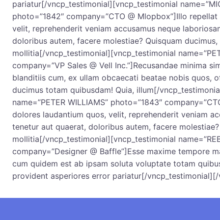
pariatur[/vncp_testimonial][vncp_testimonial name=”
photo=”1842″ company=”CTO @ Mlopbox”]Illo repellat 
velit, reprehenderit veniam accusamus neque laboriosam
doloribus autem, facere molestiae? Quisquam ducimus, 
mollitia[/vncp_testimonial][vncp_testimonial name=”
company=”VP Sales @ Vell Inc.”]Recusandae minima sim
blanditiis cum, ex ullam obcaecati beatae nobis quos, o
ducimus totam quibusdam! Quia, illum[/vncp_testimonia
name=”PETER WILLIAMS” photo=”1843″ company=”CTO @
dolores laudantium quos, velit, reprehenderit veniam 
tenetur aut quaerat, doloribus autem, facere molestiae
mollitia[/vncp_testimonial][vncp_testimonial name=”
company=”Designer @ Baffle”]Esse maxime tempore mai
cum quidem est ab ipsam soluta voluptate totam quib
provident asperiores error pariatur[/vncp_testimonial][