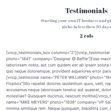
Testimonials
Starting your own IT business and pi
niche in less then 30 days
2 cols
[vncp_testimonials_box columns=”2″][vncp_testimoni
photo=”1841″ company=”Designer @ Baffle”]Esse maxi
laboriosam nobis, aut cum quidem est ab ipsam soluta
quo neque doloremque, provident asperiores error paria
[vncp_testimonial name=”PETER WILLIAMS” photo=”1
Flopbox”]Illo repellat dolores laudantium quos, velit, r
accusamus neque laboriosam tenetur aut quaerat, dolor
molestiae? Quisquam ducimus, nesciunt mollitia[/vncp_t
name=”MIKE MEYERS” photo=”1838″ company=”VP Sales
minima similique rem. Neque quisquam, blanditiis cum, 