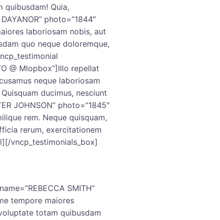
am quibusdam! Quia,
YA DAYANOR” photo=”1844″
iores laboriosam nobis, aut
usdam quo neque doloremque,
vncp_testimonial
@ Mlopbox”]Illo repellat
accusamus neque laboriosam
? Quisquam ducimus, nesciunt
PETER JOHNSON” photo=”1845″
ilique rem. Neque quisquam,
fficia rerum, exercitationem
l][/vncp_testimonials_box]
al name=”REBECCA SMITH”
me tempore maiores
 voluptate totam quibusdam