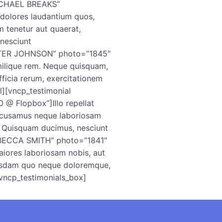
MICHAEL BREAKS”
dolores laudantium quos,
 tenetur aut quaerat,
nesciunt
PETER JOHNSON” photo=”1845″
ilique rem. Neque quisquam,
fficia rerum, exercitationem
l][vncp_testimonial
 Flopbox”]Illo repellat
accusamus neque laboriosam
? Quisquam ducimus, nesciunt
REBECCA SMITH” photo=”1841″
ores laboriosam nobis, aut
usdam quo neque doloremque,
/vncp_testimonials_box]